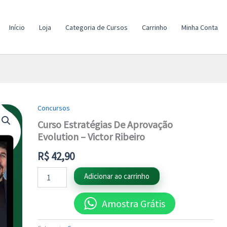
Início
Loja
Categoria de Cursos
Carrinho
Minha Conta
Concursos
Curso
Estratégias
Curso Estratégias De Aprovação
De
Evolution – Victor Ribeiro
Aprovação
Evolution
R$
42,90
-
Victor
Adicionar ao carrinho
Ribeiro
quantidade
Amostra Grátis