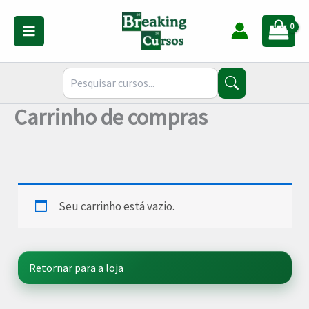
Ir
para
o
conteúdo
Carrinho de compras
Seu carrinho está vazio.
Retornar para a loja