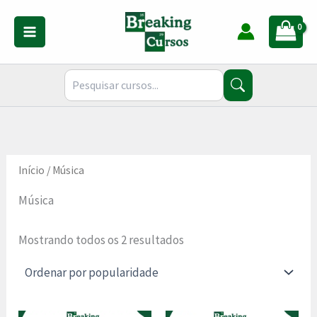
Classificado
Ir
por
para
popularidade
o
conteúdo
Início
/ Música
Música
Mostrando todos os 2 resultados