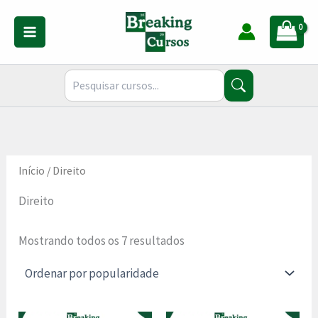
Classificado
Ir
por
para
popularidade
o
conteúdo
Início
/ Direito
Direito
Mostrando todos os 7 resultados