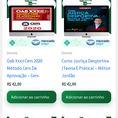
Direito
Direito
Oab Xxxii Cers 2020
Curso Justiça Desportiva
Método Cers De
(Teoria E Prática) – Milton
Aprovação – Cers
Jordão
R$
42,90
R$
42,90
Adicionar ao carrinho
Adicionar ao carrinho