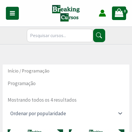
Classificado
Ir
por
para
popularidade
o
conteúdo
Início
/ Programação
Programação
Mostrando todos os 4 resultados