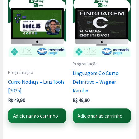
Programação
Programação
Linguagem C o Curso
Curso Node.js – LuizTools
Definitivo – Wagner
[2025]
Rambo
R$
49,90
R$
49,90
Adicionar ao carrinho
Adicionar ao carrinho