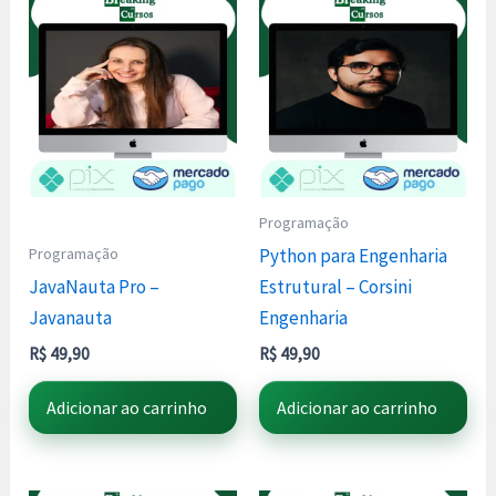
Programação
Programação
Python para Engenharia
JavaNauta Pro –
Estrutural – Corsini
Javanauta
Engenharia
R$
49,90
R$
49,90
Adicionar ao carrinho
Adicionar ao carrinho