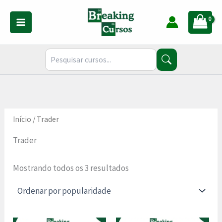
Classificado
Ir
por
para
popularidade
o
conteúdo
Início
/ Trader
Trader
Mostrando todos os 3 resultados