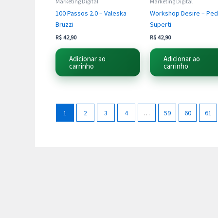
Marketing Digital
Marketing Digital
100 Passos 2.0 – Valeska
Workshop Desire – Ped
Bruzzi
Superti
R$
42,90
R$
42,90
Adicionar ao
Adicionar ao
carrinho
carrinho
1
2
3
4
…
59
60
61