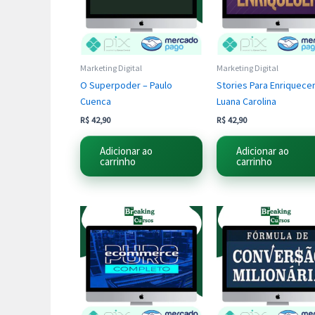
Marketing Digital
Marketing Digital
O Superpoder – Paulo
Stories Para Enriquecer
Cuenca
Luana Carolina
R$
42,90
R$
42,90
Adicionar ao
Adicionar ao
carrinho
carrinho