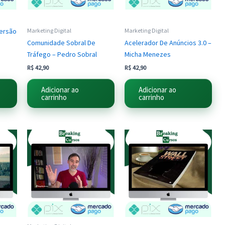
ersão
Marketing Digital
Marketing Digital
Comunidade Sobral De
Acelerador De Anúncios 3.0 –
Tráfego – Pedro Sobral
Micha Menezes
R$
42,90
R$
42,90
Adicionar ao
Adicionar ao
carrinho
carrinho