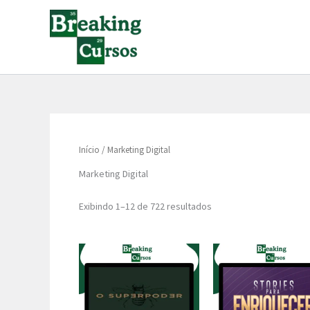
Classificado
Ir
por
para
popularidade
o
conteúdo
Início
/ Marketing Digital
Marketing Digital
Exibindo 1–12 de 722 resultados