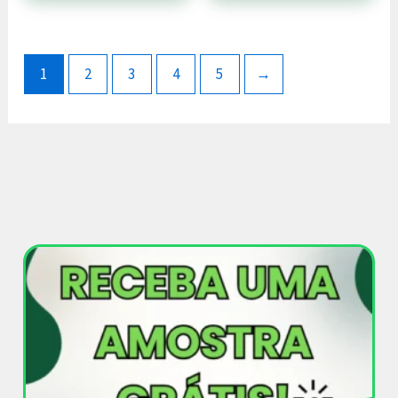
1
2
3
4
5
→