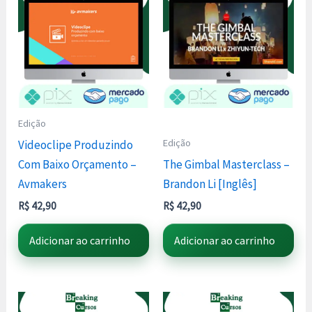
Edição
Edição
Videoclipe Produzindo
Com Baixo Orçamento –
The Gimbal Masterclass –
Avmakers
Brandon Li [Inglês]
R$
42,90
R$
42,90
Adicionar ao carrinho
Adicionar ao carrinho