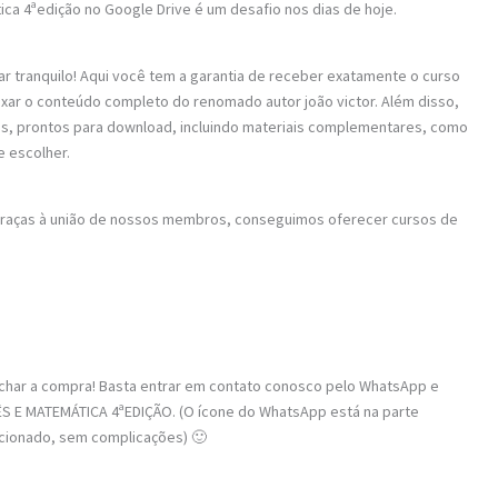
ica 4ªedição no Google Drive é um desafio nos dias de hoje.
ar tranquilo! Aqui você tem a garantia de receber exatamente o curso
aixar o conteúdo completo do renomado autor joão victor. Além disso,
os, prontos para download, incluindo materiais complementares, como
e escolher.
 Graças à união de nossos membros, conseguimos oferecer cursos de
fechar a compra! Basta entrar em contato conosco pelo WhatsApp e
S E MATEMÁTICA 4ªEDIÇÃO. (O ícone do WhatsApp está na parte
recionado, sem complicações) 🙂