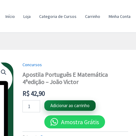
Início
Loja
Categoria de Cursos
Carrinho
Minha Conta
Concursos
Apostila
Português
Apostila Português E Matemática
E
4ªedição – João Victor
Matemática
4ªedição
R$
42,90
-
João
Adicionar ao carrinho
Victor
quantidade
Amostra Grátis