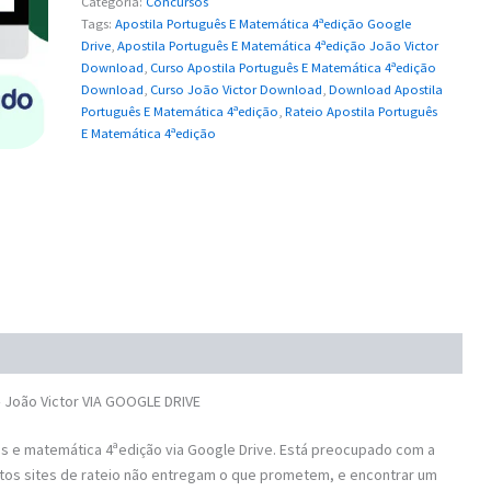
Categoria:
Concursos
Tags:
Apostila Português E Matemática 4ªedição Google
Drive
,
Apostila Português E Matemática 4ªedição João Victor
Download
,
Curso Apostila Português E Matemática 4ªedição
Download
,
Curso João Victor Download
,
Download Apostila
Português E Matemática 4ªedição
,
Rateio Apostila Português
E Matemática 4ªedição
 João Victor VIA GOOGLE DRIVE
 e matemática 4ªedição via Google Drive. Está preocupado com a
tos sites de rateio não entregam o que prometem, e encontrar um