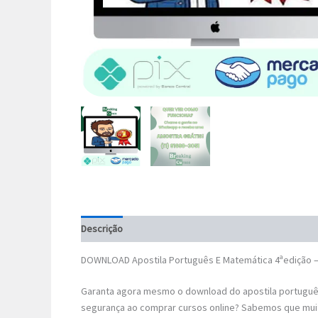
Descrição
DOWNLOAD Apostila Português E Matemática 4ªedição –
Garanta agora mesmo o download do apostila português
segurança ao comprar cursos online? Sabemos que mui