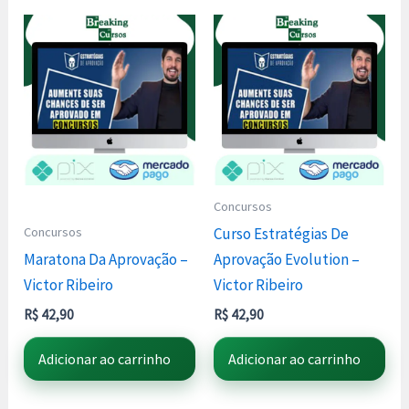
Concursos
Concursos
Curso Estratégias De
Maratona Da Aprovação –
Aprovação Evolution –
Victor Ribeiro
Victor Ribeiro
R$
42,90
R$
42,90
Adicionar ao carrinho
Adicionar ao carrinho