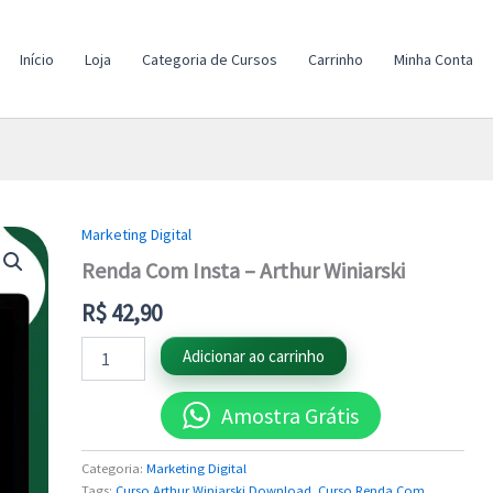
Início
Loja
Categoria de Cursos
Carrinho
Minha Conta
Marketing Digital
Renda
Com
Renda Com Insta – Arthur Winiarski
Insta
-
R$
42,90
Arthur
Winiarski
Adicionar ao carrinho
quantidade
Amostra Grátis
Categoria:
Marketing Digital
Tags:
Curso Arthur Winiarski Download
,
Curso Renda Com