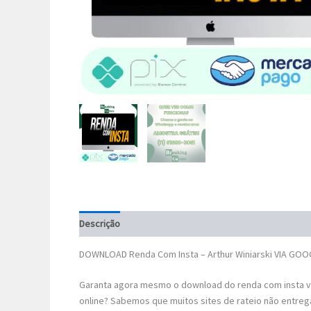
Descrição
DOWNLOAD Renda Com Insta – Arthur Winiarski VIA GOO
Garanta agora mesmo o download do renda com insta v
online? Sabemos que muitos sites de rateio não entreg