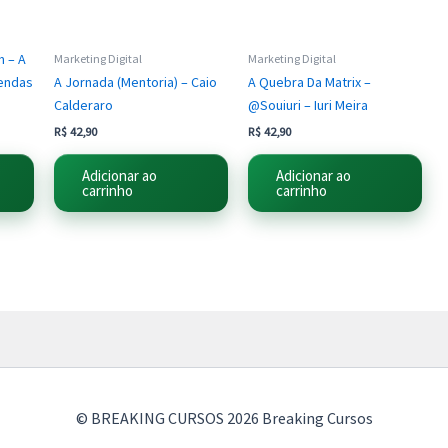
m – A
Marketing Digital
Marketing Digital
endas
A Jornada (Mentoria) – Caio
A Quebra Da Matrix –
Calderaro
@Souiuri – Iuri Meira
R$
42,90
R$
42,90
Adicionar ao
Adicionar ao
carrinho
carrinho
© BREAKING CURSOS 2026 Breaking Cursos