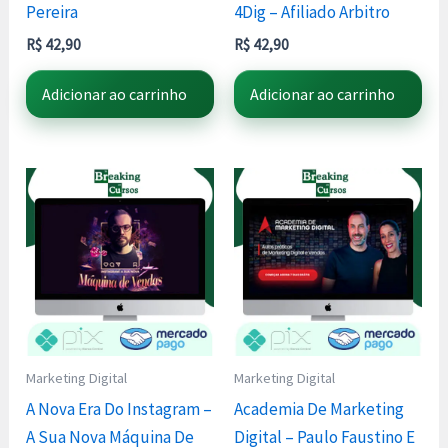
Pereira
4Dig – Afiliado Arbitro
R$
42,90
R$
42,90
Adicionar ao carrinho
Adicionar ao carrinho
Marketing Digital
Marketing Digital
A Nova Era Do Instagram –
Academia De Marketing
A Sua Nova Máquina De
Digital – Paulo Faustino E