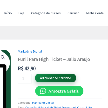
Início
Loja
Categoria de Cursos
Carrinho
Minha Conta
Marketing Digital
Funil
Para
Funil Para High Ticket – Julio Araujo
High
Ticket
R$
42,90
-
Julio
Adicionar ao carrinho
Araujo
quantidade
Amostra Grátis
Categoria:
Marketing Digital
Tags:
Curso Funil Para High Ticket Download
,
Curso Julio