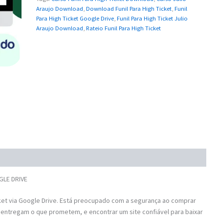
Araujo Download
,
Download Funil Para High Ticket
,
Funil
Para High Ticket Google Drive
,
Funil Para High Ticket Julio
Araujo Download
,
Rateio Funil Para High Ticket
OGLE DRIVE
ket via Google Drive. Está preocupado com a segurança ao comprar
 entregam o que prometem, e encontrar um site confiável para baixar