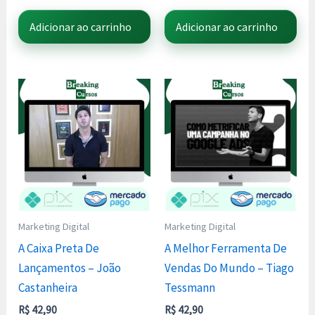
Adicionar ao carrinho
Adicionar ao carrinho
Marketing Digital
Marketing Digital
A Caixa Preta De
A Melhor Ferramenta De
Lançamentos – João
Vendas Do Mundo – Tiago
Castanheira
Tessmann
R$
42,90
R$
42,90