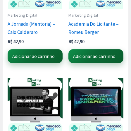
Marketing Digital
Marketing Digital
A Jornada (Mentoria) –
Academia Do Licitante –
Caio Calderaro
Romeu Berger
R$
42,90
R$
42,90
Adicionar ao carrinho
Adicionar ao carrinho