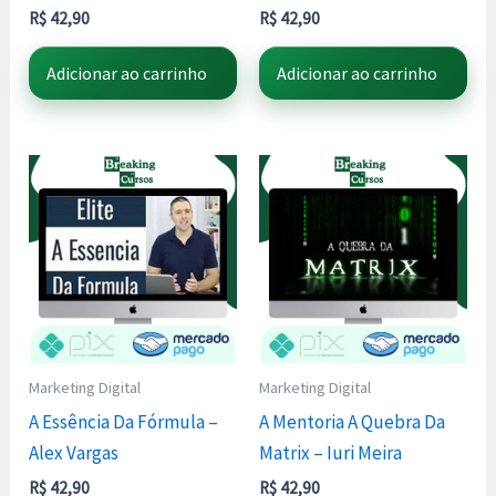
R$
42,90
R$
42,90
Adicionar ao carrinho
Adicionar ao carrinho
Marketing Digital
Marketing Digital
A Essência Da Fórmula –
A Mentoria A Quebra Da
Alex Vargas
Matrix – Iuri Meira
R$
42,90
R$
42,90