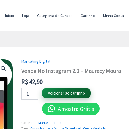
Início
Loja
Categoria de Cursos
Carrinho
Minha Conta
Marketing Digital
Venda
No
Venda No Instagram 2.0 – Maurecy Moura
Instagram
2.0
R$
42,90
-
Maurecy
Adicionar ao carrinho
Moura
quantidade
Amostra Grátis
Categoria:
Marketing Digital
Tags:
Curso Maurecy Moura Download
,
Curso Venda No