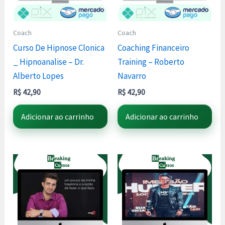
Coach
Coach
Curso De Hipnose Clonica
Coaching Financeiro
_ Hipnoanalise – Dr.
Training – Roberto
Alberto Lopes
Navarro
R$
42,90
R$
42,90
Adicionar ao carrinho
Adicionar ao carrinho