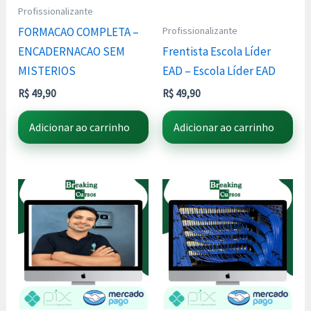
Profissionalizante
Profissionalizante
FORMACAO COMPLETA –
ENCADERNACAO SEM
Frentista Escola Líder
MISTERIOS
EAD – Escola Líder EAD
R$
49,90
R$
49,90
Adicionar ao carrinho
Adicionar ao carrinho