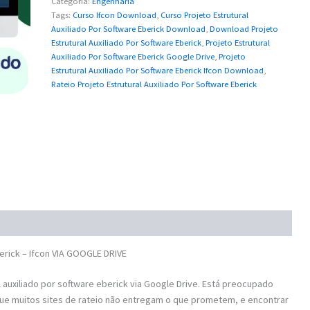
Categoria:
Engenharia
Tags:
Curso Ifcon Download
,
Curso Projeto Estrutural
Auxiliado Por Software Eberick Download
,
Download Projeto
Estrutural Auxiliado Por Software Eberick
,
Projeto Estrutural
Auxiliado Por Software Eberick Google Drive
,
Projeto
Estrutural Auxiliado Por Software Eberick Ifcon Download
,
Rateio Projeto Estrutural Auxiliado Por Software Eberick
erick – Ifcon VIA GOOGLE DRIVE
auxiliado por software eberick via Google Drive. Está preocupado
e muitos sites de rateio não entregam o que prometem, e encontrar