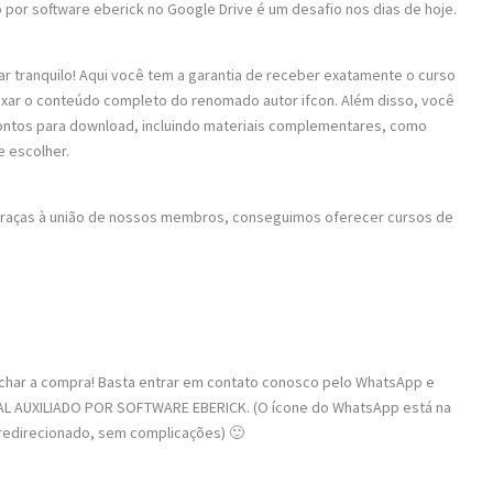
do por software eberick no Google Drive é um desafio nos dias de hoje.
ar tranquilo! Aqui você tem a garantia de receber exatamente o curso
aixar o conteúdo completo do renomado autor ifcon. Além disso, você
rontos para download, incluindo materiais complementares, como
e escolher.
 Graças à união de nossos membros, conseguimos oferecer cursos de
fechar a compra! Basta entrar em contato conosco pelo WhatsApp e
AL AUXILIADO POR SOFTWARE EBERICK. (O ícone do WhatsApp está na
á redirecionado, sem complicações) 🙂