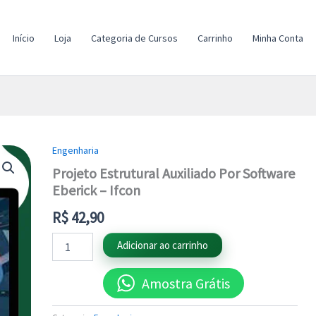
Início
Loja
Categoria de Cursos
Carrinho
Minha Conta
Engenharia
Projeto
Estrutural
Projeto Estrutural Auxiliado Por Software
Auxiliado
Eberick – Ifcon
Por
Software
R$
42,90
Eberick
-
Adicionar ao carrinho
Ifcon
quantidade
Amostra Grátis