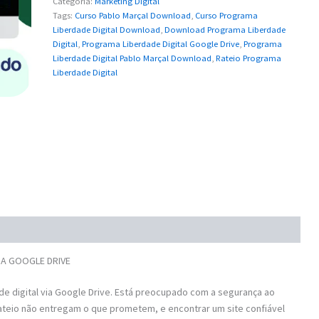
Categoria:
Marketing Digital
Tags:
Curso Pablo Marçal Download
,
Curso Programa
Liberdade Digital Download
,
Download Programa Liberdade
Digital
,
Programa Liberdade Digital Google Drive
,
Programa
Liberdade Digital Pablo Marçal Download
,
Rateio Programa
Liberdade Digital
VIA GOOGLE DRIVE
 digital via Google Drive. Está preocupado com a segurança ao
ateio não entregam o que prometem, e encontrar um site confiável