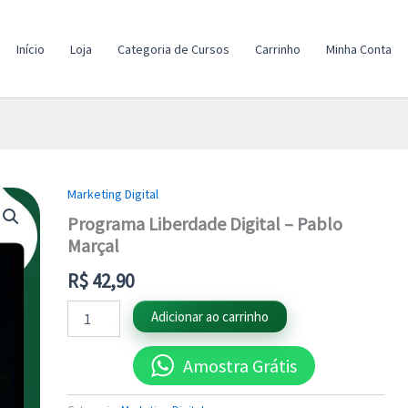
Início
Loja
Categoria de Cursos
Carrinho
Minha Conta
Marketing Digital
Programa
Liberdade
Programa Liberdade Digital – Pablo
Digital
Marçal
-
Pablo
R$
42,90
Marçal
quantidade
Adicionar ao carrinho
Amostra Grátis