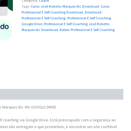
Categoria:
Coach
Tags:
Curso José Roberto Marques Ibc Download
,
Curso
Professional E Self Coaching Download
,
Download
Professional E Self Coaching
,
Professional E Self Coaching
Google Drive
,
Professional E Self Coaching José Roberto
Marques Ibc Download
,
Rateio Professional E Self Coaching
o Marques Ibc VIA GOOGLE DRIVE
f coaching via Google Drive. Está preocupado com a segurança ao
ateio não entregam o que prometem, e encontrar um site confiável