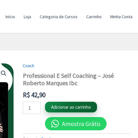
Início
Loja
Categoria de Cursos
Carrinho
Minha Conta
Coach
Professional
E
Professional E Self Coaching – José
Self
Roberto Marques Ibc
Coaching
-
R$
42,90
José
Roberto
Adicionar ao carrinho
Marques
Ibc
quantidade
Amostra Grátis