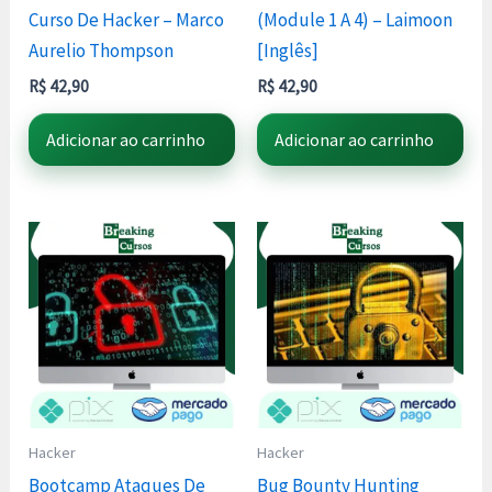
Curso De Hacker – Marco
(Module 1 A 4) – Laimoon
Aurelio Thompson
[Inglês]
R$
42,90
R$
42,90
Adicionar ao carrinho
Adicionar ao carrinho
Hacker
Hacker
Bootcamp Ataques De
Bug Bounty Hunting