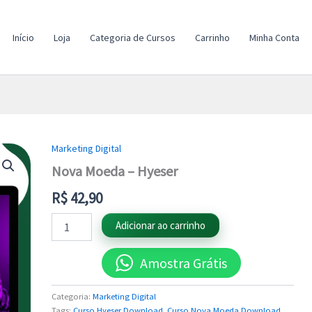
Início
Loja
Categoria de Cursos
Carrinho
Minha Conta
Marketing Digital
Nova
Moeda
Nova Moeda – Hyeser
-
Hyeser
R$
42,90
quantidade
Adicionar ao carrinho
Amostra Grátis
Categoria:
Marketing Digital
Tags:
Curso Hyeser Download
,
Curso Nova Moeda Download
,