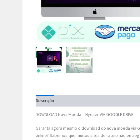
Descrição
DOWNLOAD Nova Moeda – Hyeser VIA GOOGLE DRIVE
Garanta agora mesmo o download do nova moeda via Go
online? Sabemos que muitos sites de rateio não entreg