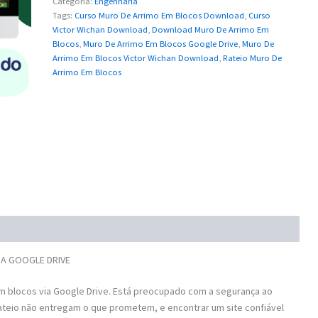
Categoria:
Engenharia
Tags:
Curso Muro De Arrimo Em Blocos Download
,
Curso
Victor Wichan Download
,
Download Muro De Arrimo Em
Blocos
,
Muro De Arrimo Em Blocos Google Drive
,
Muro De
Arrimo Em Blocos Victor Wichan Download
,
Rateio Muro De
Arrimo Em Blocos
VIA GOOGLE DRIVE
 blocos via Google Drive. Está preocupado com a segurança ao
ateio não entregam o que prometem, e encontrar um site confiável