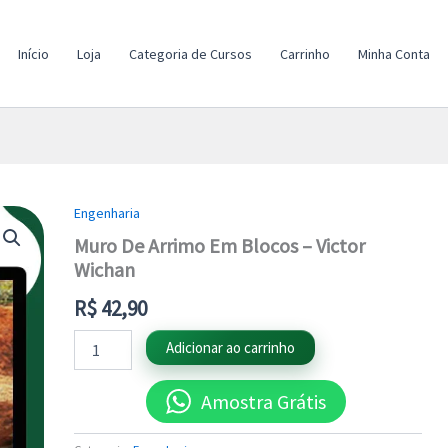
Início
Loja
Categoria de Cursos
Carrinho
Minha Conta
Engenharia
Muro
De
Muro De Arrimo Em Blocos – Victor
Arrimo
Wichan
Em
Blocos
R$
42,90
-
Victor
Adicionar ao carrinho
Wichan
quantidade
Amostra Grátis