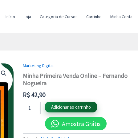
Início
Loja
Categoria de Cursos
Carrinho
Minha Conta
Marketing Digital
Minha
Primeira
Minha Primeira Venda Online – Fernando
Venda
Nogueira
Online
-
R$
42,90
Fernando
Nogueira
Adicionar ao carrinho
quantidade
Amostra Grátis