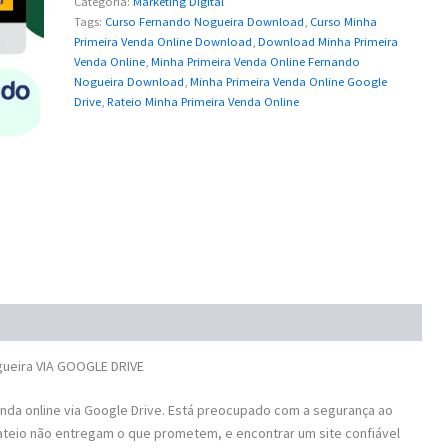
Categoria:
Marketing Digital
Tags:
Curso Fernando Nogueira Download
,
Curso Minha
Primeira Venda Online Download
,
Download Minha Primeira
Venda Online
,
Minha Primeira Venda Online Fernando
Nogueira Download
,
Minha Primeira Venda Online Google
Drive
,
Rateio Minha Primeira Venda Online
ueira VIA GOOGLE DRIVE
da online via Google Drive. Está preocupado com a segurança ao
ateio não entregam o que prometem, e encontrar um site confiável