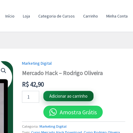
Início
Loja
Categoria de Cursos
Carrinho
Minha Conta
Marketing Digital
Mercado
Hack
Mercado Hack – Rodrigo Oliveira
-
Rodrigo
R$
42,90
Oliveira
quantidade
Adicionar ao carrinho
Amostra Grátis
Categoria:
Marketing Digital
Tags:
Curso Mercado Hack Download
,
Curso Rodrigo Oliveira