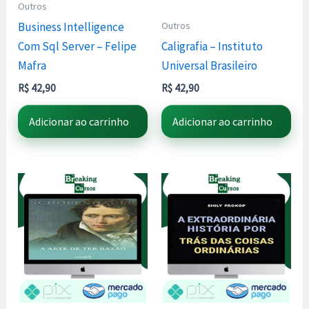
Outros
Outros
Business Intelligence
Com Sql Server – Felipe
Caligrafia – Instituto
Mafra
Universal Brasileiro
R$
42,90
R$
42,90
Adicionar ao carrinho
Adicionar ao carrinho