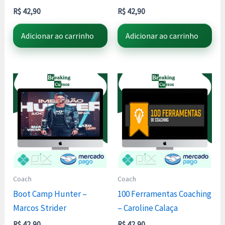
R$
42,90
R$
42,90
Adicionar ao carrinho
Adicionar ao carrinho
Coach
Coach
Boot Camp Hunter –
100 Ferramentas Coaching
Marcos Strider
– Caroline Calaça
R$
42,90
R$
42,90