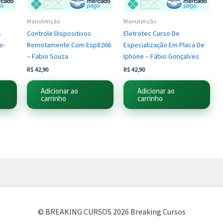
Manutenção
Manutenção
s
Controle Dispositivos
Eletrotec Curso De
e-
Remotamente Com Esp8266
Especialização Em Placa De
– Fabio Souza
Iphone – Fábio Gonçalves
R$
42,90
R$
42,90
Adicionar ao
Adicionar ao
carrinho
carrinho
© BREAKING CURSOS 2026 Breaking Cursos