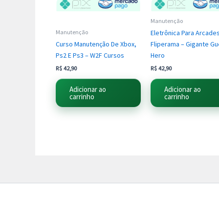
Manutenção
Eletrônica Para Arcade
Manutenção
Curso Manutenção De Xbox,
Fliperama – Gigante Gu
Ps2 E Ps3 – W2F Cursos
Hero
R$
42,90
R$
42,90
Adicionar ao
Adicionar ao
carrinho
carrinho