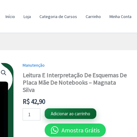
Início
Loja
Categoria de Cursos
Carrinho
Minha Conta
Manutenção
Leitura
E
Leitura E Interpretação De Esquemas De
Interpretação
Placa Mãe De Notebooks – Magnata
De
Silva
Esquemas
De
R$
42,90
Placa
Mãe
Adicionar ao carrinho
De
Notebooks
-
Amostra Grátis
Magnata