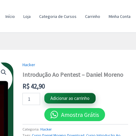
Início
Loja
Categoria de Cursos
Carrinho
Minha Conta
Hacker
Introdução
Ao
Introdução Ao Pentest – Daniel Moreno
Pentest
-
R$
42,90
Daniel
Moreno
Adicionar ao carrinho
quantidade
Amostra Grátis
Categoria:
Hacker
Tags:
Curso Daniel Moreno Download
,
Curso Introdução Ao