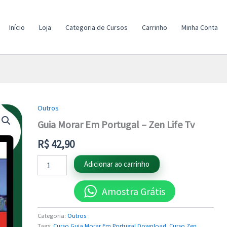
Início
Loja
Categoria de Cursos
Carrinho
Minha Conta
Outros
Guia
Morar
Guia Morar Em Portugal – Zen Life Tv
Em
Portugal
R$
42,90
-
Zen
Adicionar ao carrinho
Life
Tv
Amostra Grátis
quantidade
Categoria:
Outros
Tags:
Curso Guia Morar Em Portugal Download
,
Curso Zen