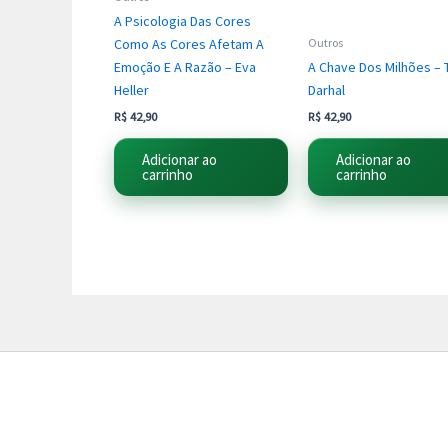
A Psicologia Das Cores
Como As Cores Afetam A
Outros
Emoção E A Razão – Eva
A Chave Dos Milhões – 
Heller
Darhal
R$
42,90
R$
42,90
Adicionar ao
Adicionar ao
carrinho
carrinho