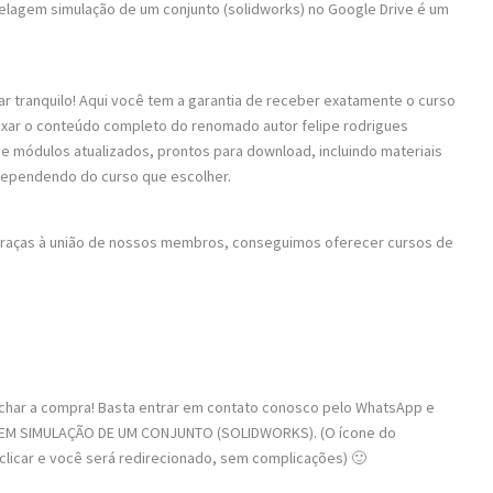
delagem simulação de um conjunto (solidworks) no Google Drive é um
ar tranquilo! Aqui você tem a garantia de receber exatamente o curso
aixar o conteúdo completo do renomado autor felipe rodrigues
s e módulos atualizados, prontos para download, incluindo materiais
dependendo do curso que escolher.
 Graças à união de nossos membros, conseguimos oferecer cursos de
fechar a compra! Basta entrar em contato conosco pelo WhatsApp e
GEM SIMULAÇÃO DE UM CONJUNTO (SOLIDWORKS). (O ícone do
 clicar e você será redirecionado, sem complicações) 🙂