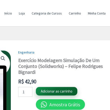
Início
Loja
Categoria de Cursos
Carrinho
Minha Conta
Engenharia
Exercício
Modelagem
Exercício Modelagem Simulação De Um
Simulação
Conjunto (Solidworks) – Felipe Rodrigues
De
Bignardi
Um
Conjunto
R$
42,90
(Solidworks)
-
Adicionar ao carrinho
Felipe
Rodrigues
Bignardi
Amostra Grátis
quantidade