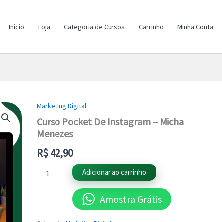
Início
Loja
Categoria de Cursos
Carrinho
Minha Conta
Marketing Digital
Curso
Pocket
Curso Pocket De Instagram – Micha
De
Menezes
Instagram
-
R$
42,90
Micha
Menezes
Adicionar ao carrinho
quantidade
Amostra Grátis