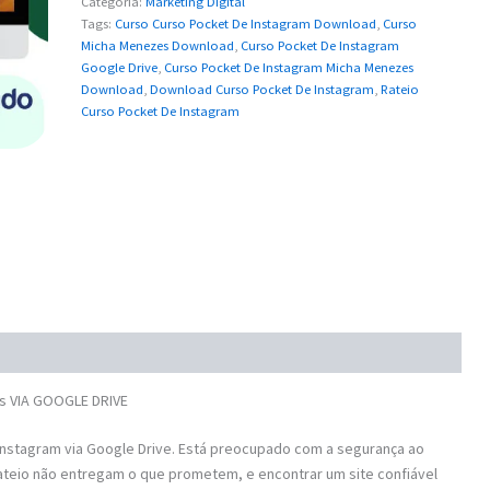
Categoria:
Marketing Digital
Tags:
Curso Curso Pocket De Instagram Download
,
Curso
Micha Menezes Download
,
Curso Pocket De Instagram
Google Drive
,
Curso Pocket De Instagram Micha Menezes
Download
,
Download Curso Pocket De Instagram
,
Rateio
Curso Pocket De Instagram
s VIA GOOGLE DRIVE
nstagram via Google Drive. Está preocupado com a segurança ao
ateio não entregam o que prometem, e encontrar um site confiável