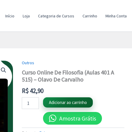
Início
Loja
Categoria de Cursos
Carrinho
Minha Conta
Outros
Curso
Online
Curso Online De Filosofia (Aulas 401 A
De
515) – Olavo De Carvalho
Filosofia
(Aulas
R$
42,90
401
A
Adicionar ao carrinho
515)
-
Olavo
Amostra Grátis
De
Carvalho