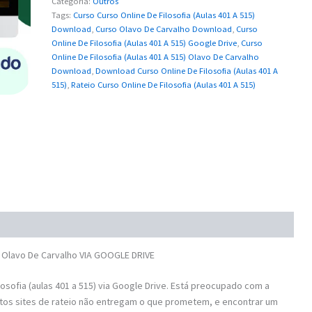
Categoria:
Outros
quantidade
Tags:
Curso Curso Online De Filosofia (Aulas 401 A 515)
Download
,
Curso Olavo De Carvalho Download
,
Curso
Online De Filosofia (Aulas 401 A 515) Google Drive
,
Curso
Online De Filosofia (Aulas 401 A 515) Olavo De Carvalho
Download
,
Download Curso Online De Filosofia (Aulas 401 A
515)
,
Rateio Curso Online De Filosofia (Aulas 401 A 515)
– Olavo De Carvalho VIA GOOGLE DRIVE
sofia (aulas 401 a 515) via Google Drive. Está preocupado com a
tos sites de rateio não entregam o que prometem, e encontrar um