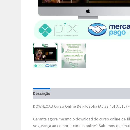
Descrição
DOWNLOAD Curso Online De Filosofia (Aulas 401 A 515) 
Garanta agora mesmo o download do curso online de filo
segurança ao comprar cursos online? Sabemos que mui