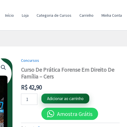
Início
Loja
Categoria de Cursos
Carrinho
Minha Conta
Concursos
Curso
De
Curso De Prática Forense Em Direito De
Prática
Família – Cers
Forense
Em
R$
42,90
Direito
De
Adicionar ao carrinho
Família
-
Cers
Amostra Grátis
quantidade