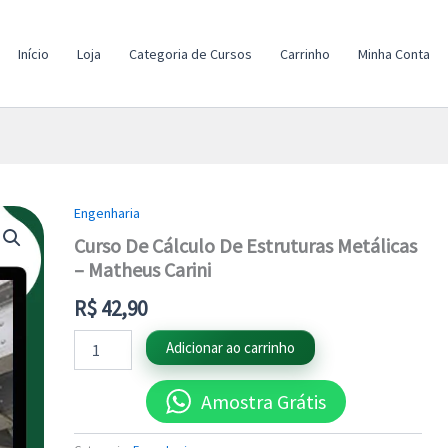
Início
Loja
Categoria de Cursos
Carrinho
Minha Conta
Engenharia
Curso
De
Curso De Cálculo De Estruturas Metálicas
Cálculo
– Matheus Carini
De
Estruturas
R$
42,90
Metálicas
-
Adicionar ao carrinho
Matheus
Carini
quantidade
Amostra Grátis