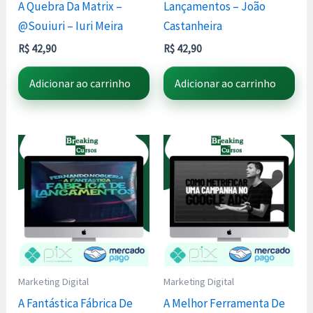
A Quebra Da Matrix –
Lançamentos – João
@Souiuri – Iuri Meira
Castanheira
R$
42,90
R$
42,90
Adicionar ao carrinho
Adicionar ao carrinho
Marketing Digital
Marketing Digital
A Fantástica Fábrica De
A Melhor Ferramenta De