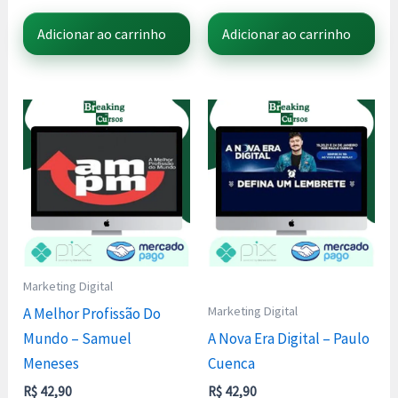
Adicionar ao carrinho
Adicionar ao carrinho
Marketing Digital
Marketing Digital
A Melhor Profissão Do
Mundo – Samuel
A Nova Era Digital – Paulo
Meneses
Cuenca
R$
42,90
R$
42,90