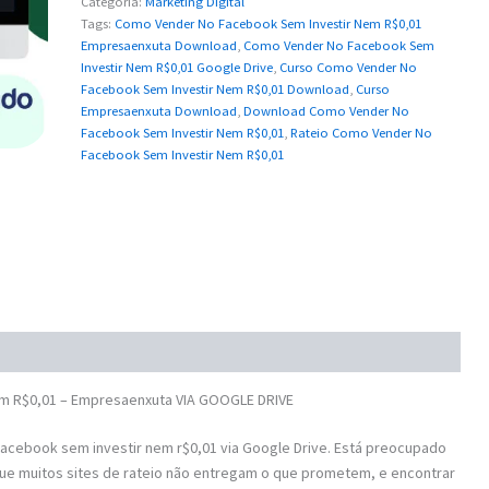
Categoria:
Marketing Digital
Tags:
Como Vender No Facebook Sem Investir Nem R$0,01
Empresaenxuta Download
,
Como Vender No Facebook Sem
Investir Nem R$0,01 Google Drive
,
Curso Como Vender No
Facebook Sem Investir Nem R$0,01 Download
,
Curso
Empresaenxuta Download
,
Download Como Vender No
Facebook Sem Investir Nem R$0,01
,
Rateio Como Vender No
Facebook Sem Investir Nem R$0,01
 R$0,01 – Empresaenxuta VIA GOOGLE DRIVE
cebook sem investir nem r$0,01 via Google Drive. Está preocupado
e muitos sites de rateio não entregam o que prometem, e encontrar