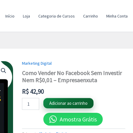
Início
Loja
Categoria de Cursos
Carrinho
Minha Conta
Marketing Digital
Como
Vender
Como Vender No Facebook Sem Investir
No
Nem R$0,01 – Empresaenxuta
Facebook
Sem
R$
42,90
Investir
Nem
Adicionar ao carrinho
R$0,01
-
Empresaenxuta
Amostra Grátis
quantidade