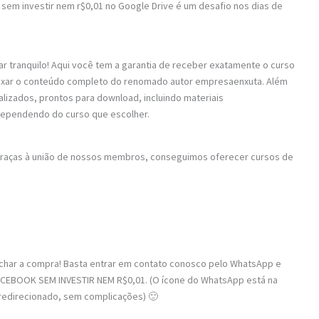
 sem investir nem r$0,01 no Google Drive é um desafio nos dias de
ar tranquilo! Aqui você tem a garantia de receber exatamente o curso
 baixar o conteúdo completo do renomado autor empresaenxuta. Além
alizados, prontos para download, incluindo materiais
dependendo do curso que escolher.
 Graças à união de nossos membros, conseguimos oferecer cursos de
fechar a compra! Basta entrar em contato conosco pelo WhatsApp e
CEBOOK SEM INVESTIR NEM R$0,01. (O ícone do WhatsApp está na
á redirecionado, sem complicações) 🙂