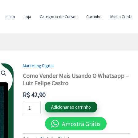
Início
Loja
Categoria de Cursos
Carrinho
Minha Conta
Marketing Digital
Como
Vender
Como Vender Mais Usando O Whatsapp –
Mais
Luiz Felipe Castro
Usando
O
R$
42,90
Whatsapp
-
Adicionar ao carrinho
Luiz
Felipe
Castro
Amostra Grátis
quantidade