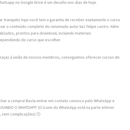
hatsapp no Google Drive é um desafio nos dias de hoje.
ar tranquilo! Aqui você tem a garantia de receber exatamente o curso
aixar o conteúdo completo do renomado autor luiz felipe castro. Além
alizados, prontos para download, incluindo materiais
dependendo do curso que escolher.
 Graças à união de nossos membros, conseguimos oferecer cursos de
fechar a compra! Basta entrar em contato conosco pelo WhatsApp e
USANDO O WHATSAPP. (O ícone do WhatsApp está na parte inferior
o, sem complicações) 🙂