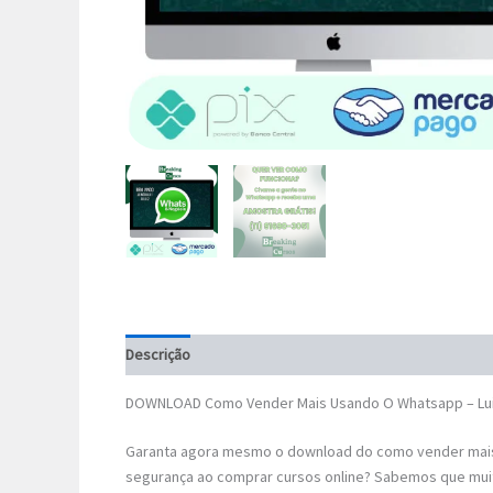
Descrição
DOWNLOAD Como Vender Mais Usando O Whatsapp – Luiz
Garanta agora mesmo o download do como vender mais
segurança ao comprar cursos online? Sabemos que mui