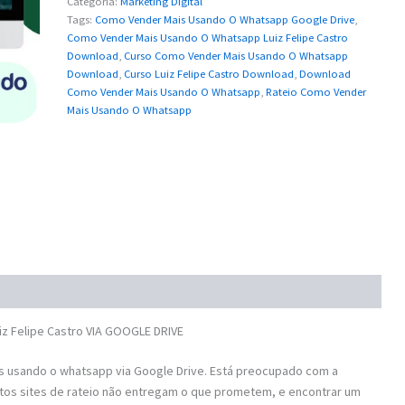
Categoria:
Marketing Digital
Tags:
Como Vender Mais Usando O Whatsapp Google Drive
,
Como Vender Mais Usando O Whatsapp Luiz Felipe Castro
Download
,
Curso Como Vender Mais Usando O Whatsapp
Download
,
Curso Luiz Felipe Castro Download
,
Download
Como Vender Mais Usando O Whatsapp
,
Rateio Como Vender
Mais Usando O Whatsapp
 Felipe Castro VIA GOOGLE DRIVE
 usando o whatsapp via Google Drive. Está preocupado com a
tos sites de rateio não entregam o que prometem, e encontrar um