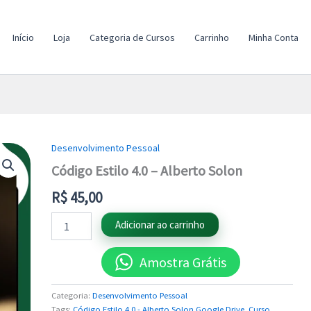
Início
Loja
Categoria de Cursos
Carrinho
Minha Conta
Desenvolvimento Pessoal
Código
Estilo
Código Estilo 4.0 – Alberto Solon
4.0
-
R$
45,00
Alberto
Solon
Adicionar ao carrinho
quantidade
Amostra Grátis
Categoria:
Desenvolvimento Pessoal
Tags:
Código Estilo 4.0 - Alberto Solon Google Drive
,
Curso