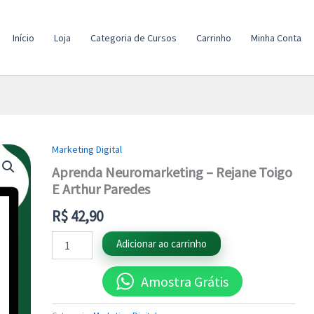
Início
Loja
Categoria de Cursos
Carrinho
Minha Conta
Marketing Digital
Aprenda
Neuromarketing
Aprenda Neuromarketing – Rejane Toigo
-
E Arthur Paredes
Rejane
Toigo
R$
42,90
E
Arthur
Adicionar ao carrinho
Paredes
quantidade
Amostra Grátis