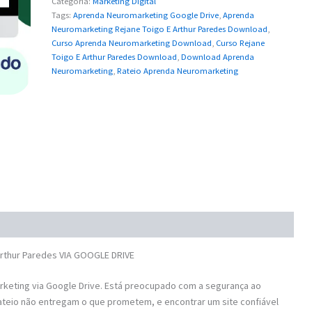
Categoria:
Marketing Digital
Tags:
Aprenda Neuromarketing Google Drive
,
Aprenda
Neuromarketing Rejane Toigo E Arthur Paredes Download
,
Curso Aprenda Neuromarketing Download
,
Curso Rejane
Toigo E Arthur Paredes Download
,
Download Aprenda
Neuromarketing
,
Rateio Aprenda Neuromarketing
rthur Paredes VIA GOOGLE DRIVE
eting via Google Drive. Está preocupado com a segurança ao
ateio não entregam o que prometem, e encontrar um site confiável