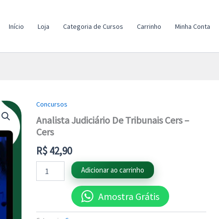
Início
Loja
Categoria de Cursos
Carrinho
Minha Conta
Concursos
Analista
Judiciário
Analista Judiciário De Tribunais Cers –
De
Cers
Tribunais
Cers
R$
42,90
-
Cers
Adicionar ao carrinho
quantidade
Amostra Grátis