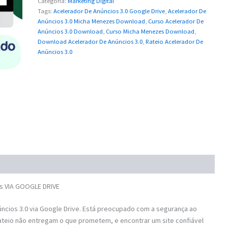
Categoria:
Marketing Digital
Tags:
Acelerador De Anúncios 3.0 Google Drive
,
Acelerador De
Anúncios 3.0 Micha Menezes Download
,
Curso Acelerador De
Anúncios 3.0 Download
,
Curso Micha Menezes Download
,
Download Acelerador De Anúncios 3.0
,
Rateio Acelerador De
Anúncios 3.0
s VIA GOOGLE DRIVE
cios 3.0 via Google Drive. Está preocupado com a segurança ao
ateio não entregam o que prometem, e encontrar um site confiável