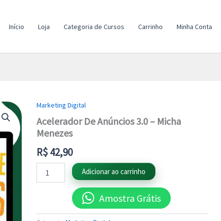
Início
Loja
Categoria de Cursos
Carrinho
Minha Conta
Marketing Digital
Acelerador
De
Acelerador De Anúncios 3.0 – Micha
Anúncios
Menezes
3.0
-
R$
42,90
Micha
Menezes
Adicionar ao carrinho
quantidade
Amostra Grátis