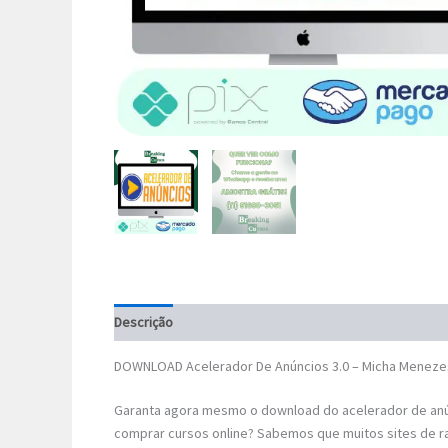
Descrição
DOWNLOAD Acelerador De Anúncios 3.0 – Micha Meneze
Garanta agora mesmo o download do acelerador de anún
comprar cursos online? Sabemos que muitos sites de r