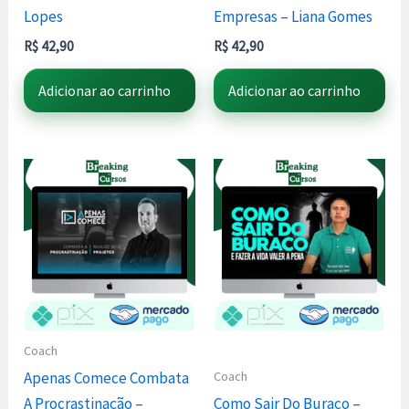
Lopes
Empresas – Liana Gomes
R$
42,90
R$
42,90
Adicionar ao carrinho
Adicionar ao carrinho
Coach
Coach
Apenas Comece Combata
A Procrastinação –
Como Sair Do Buraco –