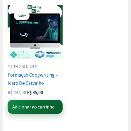
O
O
preço
preço
Sale!
original
atual
era:
é:
R$ 497,00.
R$ 35,00.
Marketing Digital
Formação Copywriting –
Icaro De Carvalho
R$
497,00
R$
35,00
Adicionar ao carrinho