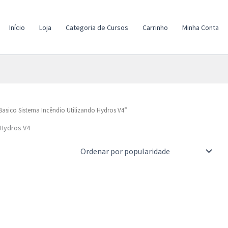
Início
Loja
Categoria de Cursos
Carrinho
Minha Conta
asico Sistema Incêndio Utilizando Hydros V4”
 Hydros V4