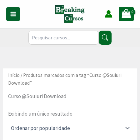
Ir
para
o
conteúdo
Início
/ Produtos marcados com a tag “Curso @Souiuri
Download”
Curso @Souiuri Download
Exibindo um único resultado