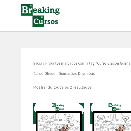
Classificado
Ir
por
para
popularidade
o
conteúdo
Início
/ Produtos marcados com a tag “Curso Gleison Guim
Curso Gleison Guimarães Download
Mostrando todos os 2 resultados