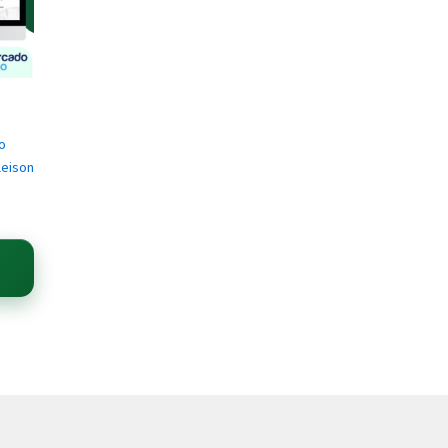
o
leison