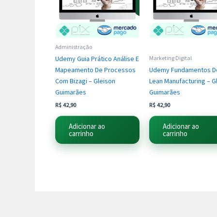
Administração
Udemy Guia Prático Análise E
Marketing Digital
Mapeamento De Processos
Udemy Fundamentos D
Com Bizagi – Gleison
Lean Manufacturing – G
Guimarães
Guimarães
R$
42,90
R$
42,90
Adicionar ao
Adicionar ao
carrinho
carrinho